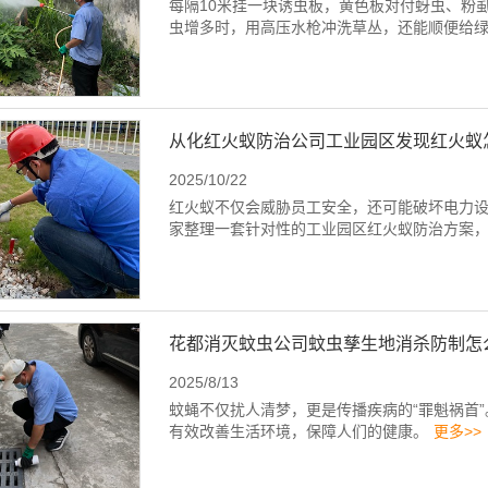
每隔10米挂一块诱虫板，黄色板对付蚜虫、粉
虫增多时，用高压水枪冲洗草丛，还能顺便给
从化红火蚁防治公司工业园区发现红火蚁
2025/10/22
红火蚁不仅会威胁员工安全，还可能破坏电力
家整理一套针对性的工业园区红火蚁防治方案
花都消灭蚊虫公司蚊虫孳生地消杀防制怎
2025/8/13
蚊蝇不仅扰人清梦，更是传播疾病的“罪魁祸首
有效改善生活环境，保障人们的健康。
更多>>