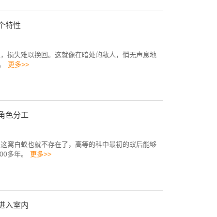
个特性
重，损失难以挽回。这就像在暗处的敌人，悄无声息地
​
更多>>
角色分工
，这窝白蚁也就不存在了，高等的科中最初的蚁后能够
100多年。
更多>>
进入室内