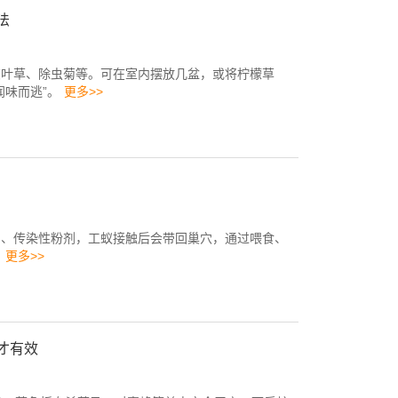
法
艾叶草、除虫菊等。可在室内摆放几盆，或将柠檬草
闻味而逃”。
更多>>
剂、传染性粉剂，工蚁接触后会带回巢穴，通过喂食、
。
更多>>
才有效