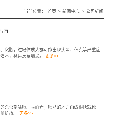
当前位置：
首页
>
新闻中心
>
公司新闻
指南
泡、化脓，过敏体质人群可能出现头晕、休克等严重症
不治本，极易反复爆发。
更多>>
备的杀虫剂猛喷。表面看，喷药的地方白蚁很快就死
分巢扩散。
更多>>