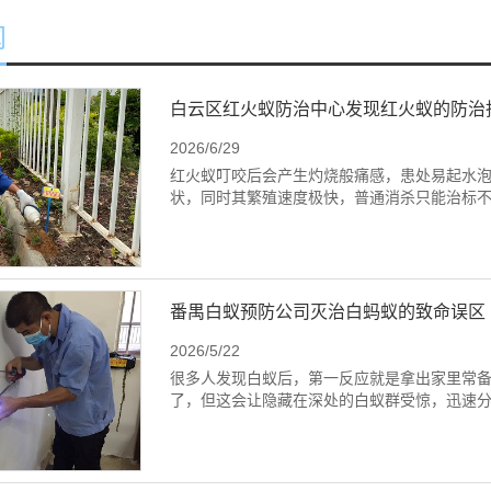
闻
白云区红火蚁防治中心发现红火蚁的防治
2026/6/29
红火蚁叮咬后会产生灼烧般痛感，患处易起水
状，同时其繁殖速度极快，普通消杀只能治标
番禺白蚁预防公司灭治白蚂蚁的致命误区
2026/5/22
很多人发现白蚁后，第一反应就是拿出家里常
了，但这会让隐藏在深处的白蚁群受惊，迅速