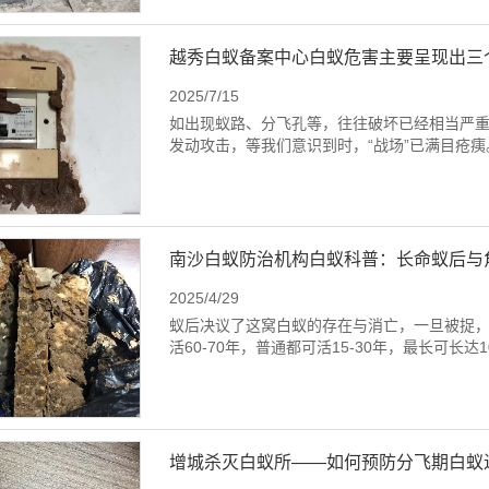
越秀白蚁备案中心白蚁危害主要呈现出三
2025/7/15
如出现蚁路、分飞孔等，往往破坏已经相当严
发动攻击，等我们意识到时，“战场”已满目疮痍。
南沙白蚁防治机构白蚁科普：长命蚁后与
2025/4/29
蚁后决议了这窝白蚁的存在与消亡，一旦被捉
活60-70年，普通都可活15-30年，最长可长达
增城杀灭白蚁所——如何预防分飞期白蚁