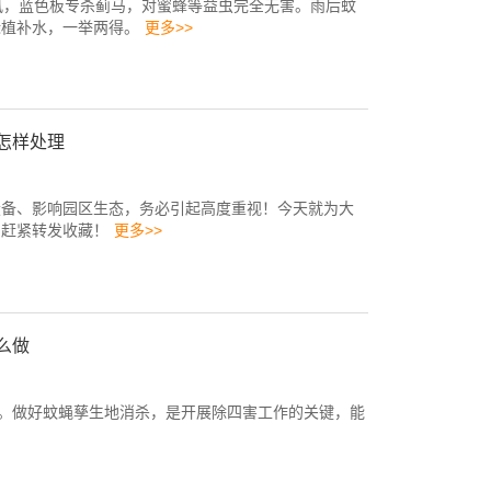
虱，蓝色板专杀蓟马，对蜜蜂等益虫完全无害。雨后蚊
绿植补水，一举两得。
更多>>
怎样处理
设备、影响园区生态，务必引起高度重视！今天就为大
，赶紧转发收藏！
更多>>
么做
”。做好蚊蝇孳生地消杀，是开展除四害工作的关键，能