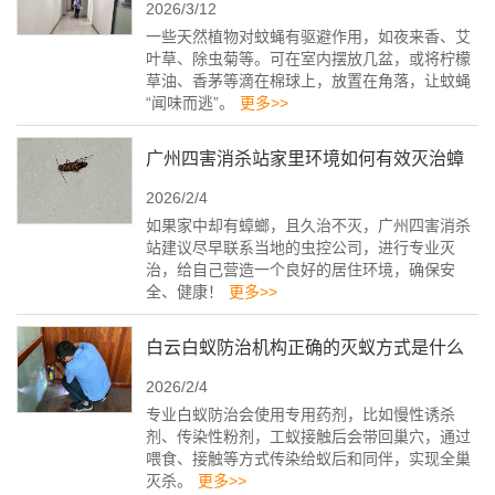
2026/3/12
法
一些天然植物对蚊蝇有驱避作用，如夜来香、艾
叶草、除虫菊等。可在室内摆放几盆，或将柠檬
草油、香茅等滴在棉球上，放置在角落，让蚊蝇
“闻味而逃”。
更多>>
广州四害消杀站家里环境如何有效灭治蟑
2026/2/4
螂
如果家中却有蟑螂，且久治不灭，广州四害消杀
站建议尽早联系当地的虫控公司，进行专业灭
治，给自己营造一个良好的居住环境，确保安
全、健康！
更多>>
白云白蚁防治机构正确的灭蚁方式是什么
2026/2/4
专业白蚁防治会使用专用药剂，比如慢性诱杀
剂、传染性粉剂，工蚁接触后会带回巢穴，通过
喂食、接触等方式传染给蚁后和同伴，实现全巢
灭杀。
更多>>