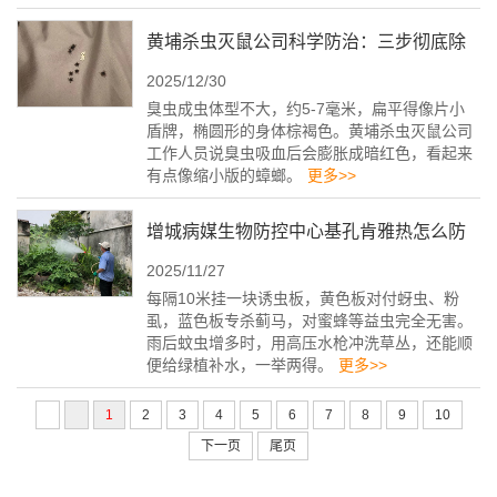
黄埔杀虫灭鼠公司科学防治：三步彻底除
2025/12/30
臭虫
臭虫成虫体型不大，约5-7毫米，扁平得像片小
盾牌，椭圆形的身体棕褐色。黄埔杀虫灭鼠公司
工作人员说臭虫吸血后会膨胀成暗红色，看起来
有点像缩小版的蟑螂。
更多>>
增城病媒生物防控中心基孔肯雅热怎么防
2025/11/27
才有效
每隔10米挂一块诱虫板，黄色板对付蚜虫、粉
虱，蓝色板专杀蓟马，对蜜蜂等益虫完全无害。
雨后蚊虫增多时，用高压水枪冲洗草丛，还能顺
便给绿植补水，一举两得。
更多>>
1
2
3
4
5
6
7
8
9
10
下一页
尾页