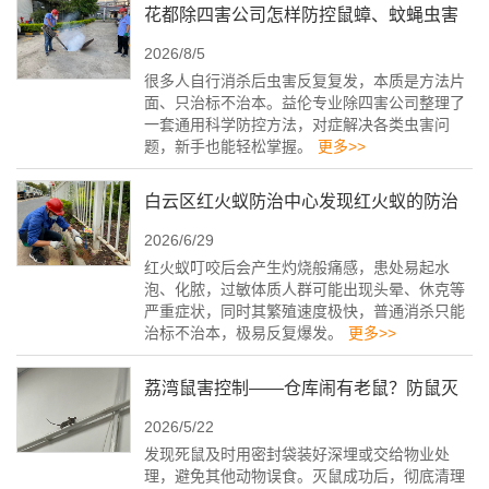
花都除四害公司怎样防控鼠蟑、蚊蝇虫害
2026/8/5
问题
很多人自行消杀后虫害反复复发，本质是方法片
面、只治标不治本。益伦专业除四害公司整理了
一套通用科学防控方法，对症解决各类虫害问
题，新手也能轻松掌握。
更多>>
白云区红火蚁防治中心发现红火蚁的防治
2026/6/29
指南
红火蚁叮咬后会产生灼烧般痛感，患处易起水
泡、化脓，过敏体质人群可能出现头晕、休克等
严重症状，同时其繁殖速度极快，普通消杀只能
治标不治本，极易反复爆发。
更多>>
荔湾鼠害控制——仓库闹有老鼠？防鼠灭
2026/5/22
鼠这样做！
发现死鼠及时用密封袋装好深埋或交给物业处
理，避免其他动物误食。灭鼠成功后，彻底清理