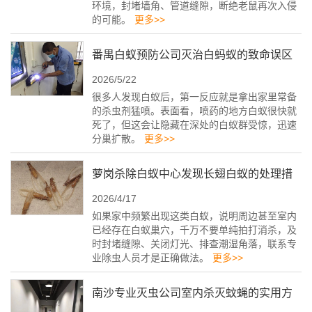
环境，封堵墙角、管道缝隙，断绝老鼠再次入侵
的可能。
更多>>
番禺白蚁预防公司灭治白蚂蚁的致命误区
2026/5/22
很多人发现白蚁后，第一反应就是拿出家里常备
的杀虫剂猛喷。表面看，喷药的地方白蚁很快就
死了，但这会让隐藏在深处的白蚁群受惊，迅速
分巢扩散。
更多>>
萝岗杀除白蚁中心发现长翅白蚁的处理措
2026/4/17
施
如果家中频繁出现这类白蚁，说明周边甚至室内
已经存在白蚁巢穴，千万不要单纯拍打消杀，及
时封堵缝隙、关闭灯光、排查潮湿角落，联系专
业除虫人员才是正确做法。
更多>>
南沙专业灭虫公司室内杀灭蚊蝇的实用方