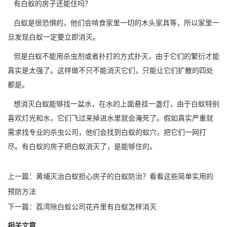
有白蚁的房子还能住吗？
白蚁是很恐惧的，他们会啃食家里一切的木头家具等，所以家里一
旦
发现白蚁
一定要立即消灭。
但是白蚁不能用杀虫剂或者扑打的方式扑灭，由于它们的繁衍才能
真实是太强了。这样做不只不能消灭它们，只能让它们扩散的四处
都是。
想消灭白蚁能够找一盆水，在水的上面悬挂一盏灯，由于白蚁特别
喜欢灯光和水，它们飞过来掉进水里就会淹死了。假如真实严重就
需求找
专业的杀虫公司
，他们会找到白蚁的蚁穴，把它们一网打
尽。有白蚁的房子把白蚁消灭了，是能够住的。
上一篇：
黄埔灭治白蚁担心房子的白蚁防治？看看这些简单实用的
预防方法
下一篇：
荔湾除白蚁公司花卉里有白蚁怎样消灭
相关文章