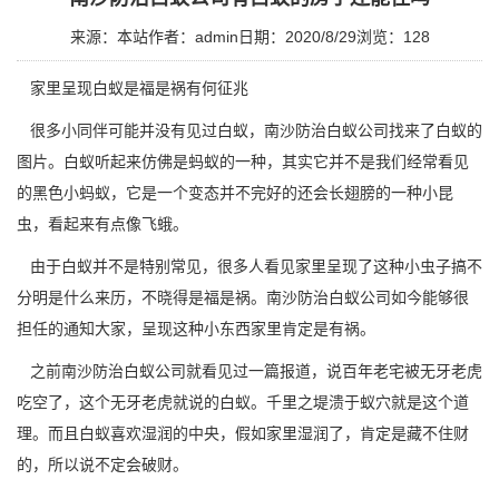
来源：本站
作者：admin
日期：2020/8/29
浏览：
128
家里呈现白蚁是福是祸有何征兆
很多小同伴可能并没有见过白蚁，
南沙防治白蚁公司
找来了白蚁的
图片。白蚁听起来仿佛是蚂蚁的一种，其实它并不是我们经常看见
的黑色小蚂蚁，它是一个变态并不完好的还会长翅膀的一种小昆
虫，看起来有点像飞蛾。
由于白蚁并不是特别常见，很多人看见家里呈现了这种小虫子搞不
分明是什么来历，不晓得是福是祸。南沙防治白蚁公司如今能够很
担任的通知大家，呈现这种小东西家里肯定是有祸。
之前南沙防治白蚁公司就看见过一篇报道，说百年老宅被无牙老虎
吃空了，这个无牙老虎就说的白蚁。千里之堤溃于蚁穴就是这个道
理。而且白蚁喜欢湿润的中央，假如家里湿润了，肯定是藏不住财
的，所以说不定会破财。