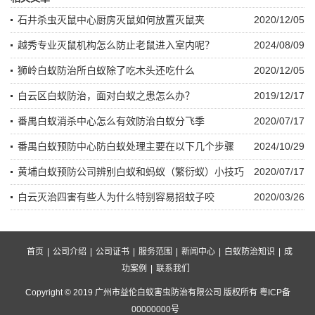
石井杀虫灭鼠中心厨房灭鼠如何放置灭鼠夹
2020/12/05
越秀专业灭鼠机构怎么防止老鼠进入室内呢？
2024/08/09
狮岭白蚁防治所白蚁除了吃木头还吃什么
2020/12/05
白云区白蚁防治，面对白蚁之患怎么办？
2019/12/17
番禺白蚁消杀中心怎么有效防治白蚁分飞季
2020/07/17
番禺白蚁预防中心防白蚁处理主要在以下几个步骤
2024/10/29
黄埔白蚁预防公司辨别白蚁和蚂蚁（繁衍蚁）小技巧
2020/07/17
白云灭治四害有些人为什么特别容易招蚊子咬
2020/03/26
首页
|
公司介绍
|
公司证书
|
服务范围
|
新闻中心
|
白蚁防治知识
|
成
功案例
|
联系我们
Copyright © 2019 广州市益伦白蚁害虫防治有限公司 版权所有 粤ICP备
00000000号