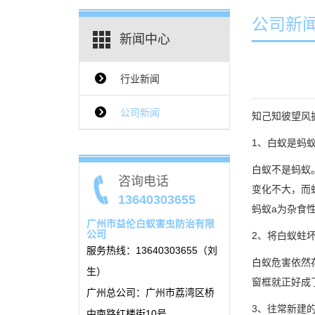
公司新
新闻中心
行业新闻
{$ClassName_en}
公司新闻
知己知彼望风
1、白蚁是蚂
白蚁不是蚂蚁
咨询电话
变化不大，而
13640303655
蚂蚁a为杂食
广州市益伦白蚁害虫防治有限
公司
2、将白蚁蛀
服务热线：13640303655（刘
白蚁危害依然
生）
窗框就正好成
广州总公司：广州市荔湾区桥
3、往常新建
中南路红楼街10号