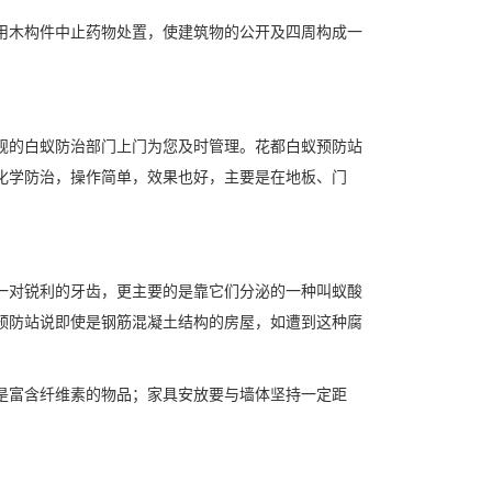
用木构件中止药物处置，使建筑物的公开及四周构成一
规的白蚁防治部门上门为您及时管理。花都白蚁预防站
化学防治，操作简单，效果也好，主要是在地板、门
。
一对锐利的牙齿，更主要的是靠它们分泌的一种叫蚁酸
预防站说即使是钢筋混凝土结构的房屋，如遭到这种腐
是富含纤维素的物品；家具安放要与墙体坚持一定距