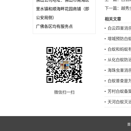
佛山公司地址：佛山市南海区
下一篇：
越秀
里水镇和顺海畔花园商铺（即
公安局侧）
相关文章
广佛各区均有服务点
白云四害消
增城预防白
白蚁和蚂蚁
从化白蚁防
海珠虫害消
白蚁普查是
芳村白蚁备
微信扫一扫
天河白蚁灭
首