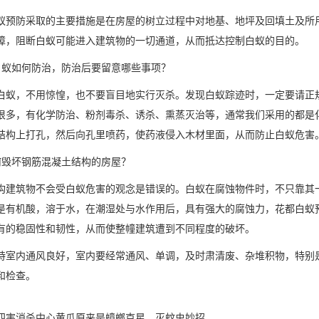
蚁预防采取的主要措施是在房屋的树立过程中对地基、地坪及回填土及所
障，阻断白蚁可能进入建筑物的一切通道，从而抵达控制白蚁的目的。
白蚁如何防治，防治后要留意哪些事项？
白蚁，不用惊惶，也不要盲目地实行灭杀。发现白蚁踪迹时，一定要请正
很多，有化学防治、粉剂毒杀、诱杀、熏蒸灭治等，通常我们采用的都是
结构上打孔，然后向孔里喷药，使药液侵入木材里面，从而防止
白蚁危害
何毁坏钢筋混凝土结构的房屋？
构建筑物不会受白蚁危害的观念是错误的。白蚁在腐蚀物件时，不只靠其
是有机酸，溶于水，在潮湿处与水作用后，具有强大的腐蚀力，花都白蚁
有的稳固性和韧性，从而使整幢建筑遭到不同程度的破坏。
持室内通风良好，室内要经常通风、单调，及时肃清废、杂堆积物，特别
和检查。
四害消杀中心黄瓜原来是蟑螂克星，灭蚊虫妙招