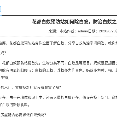
闻
花都白蚁预防站如何除白蚁，防治白蚁之
来源：本站
作者：admin
日期：2020/8/29
披靡，
花都白蚁预防站
带你全面了解白蚁，分享白蚁防治学问问答，教你
蚁吗？
。花都白蚁预防站说首先，生物分类不同，白蚁是等翅目，蚂蚁是膜翅目
蚂蚁有明显的细腰节；白蚁的工蚁、兵蚁多为乳白色，蚂蚁多为黄、褐、
性生物。
坏的木门、窗框换新后就没有蚁害了吗？
存在。由于在墙体和泥土中，还有大量的白蚁存在，假设在换上新门、窗
了白蚁的新颖食料。
的房屋能否必需求做白蚁预防？