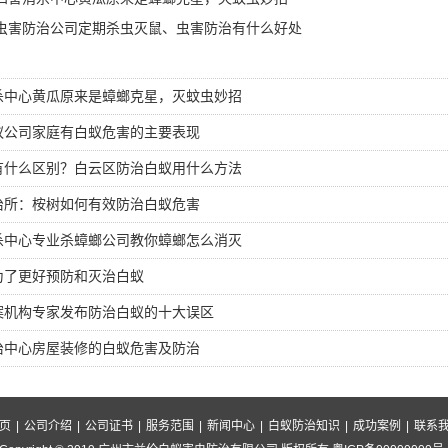
虫害防治公司定期杀虫灭鼠、虫害防治有什么好处
杀中心黄瓜原来是蟑螂克星，灭蚊虫妙招
蚁公司家庭有白蚁危害的主要表现
有什么区别？白云区防治白蚁用什么方法
治所：桉树如何有效防治白蚁危害
杀中心专业杀蟑螂公司教你蟑螂怎么消灭
为了更好预防和灭治白蚁
案机构专家发布防治白蚁的十大误区
治中心房屋装修的白蚁危害及防治
页
|
公司介绍
|
公司证书
|
服务范围
|
新闻中心
|
白蚁防治知识
|
成功案例
|
联系