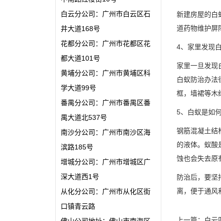
白云分公司：广州市白云区石
新建房屋的白
道药物维护屏
井大道168号
花都分公司：广州市花都区花
4、家里发现
都大道101号
家里一旦发现
黄埔分公司：广州市黄埔区科
白蚁防治办法
学大道99号
框，墙裙等木
番禺分公司：广州市番禺区番
5、白蚁是如
禺大道北537号
钢筋混凝土结
南沙分公司：广州市南沙区海
的液体。蚁酸
滨路185号
蚀也会失去原
增城分公司：广州市增城区广
深大道西1号
防治后，要坚
离，便于通风
从化分公司：广州市从化区街
口镇青云路
上一篇：
白云