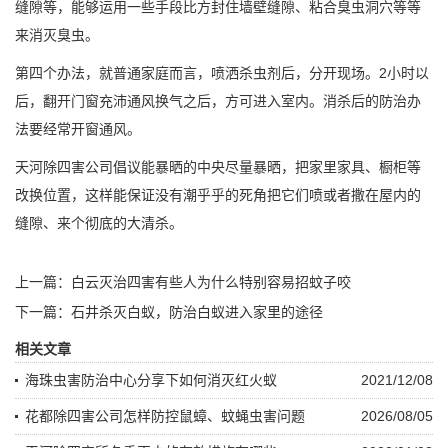
缝隙等，能够运用一些手段比方封住墙壁缝隙、粘合臭虫洞穴等等
来消灭臭虫。
第四个办法，就普通家庭而言，喷洒杀虫剂后，分开现场。2小时以
后，翻开门窗充沛通风换气之后，方可进入室内。消杀后的防治办
法要经常开窗通风。
天河除四害
公司倡议能暴晒的中央尽量暴晒，把家里家具、橱柜等
改换位置，这样能保证没有潮乎乎的死角把它们喷或者撒在屋内的
缝隙、来个彻底的大清杀。
上一篇：
白云灭治四害有些人为什么特别容易招蚊子咬
下一篇：
石井杀灭白蚁，防治白蚁进入家里的途径
相关文章
海珠虫害防治中心分享下如何消灭红火蚁
2021/12/08
花都除四害公司怎样防控鼠蟑、蚊蝇虫害问题
2026/08/05