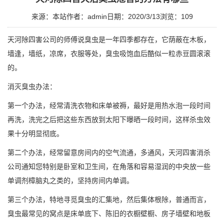
来源：本站
作者：admin
日期：2020/3/13
浏览：
109
天河除四害公司
的师傅说臭虫是一年四季都存在，它荫蔽在木板，
墙逢，墙纸，凉席，衣服等处，臭虫吸饱血后酷似一粒赤豆圆滚滚
的。
消灭臭虫办法：
第一个办法，经常清洗衣物和床单被褥，最好是用热水泡一段时间
再洗，洗完之后把这些东西放到太阳下曝晒一段时间，这样杀虫效
果十分明显彻底。
第二个办法，经常留意房间内的空气流通，多通风，
天河四害消杀
公司通知您特别是卧室和卫生间，在角落和容易湿润的中央放一些
单调剂樟脑丸之类的，坚持房间内单调。
第三个办法，特地寻觅臭虫的汇集地，然后集体根除，普通而言，
臭虫
最常见的窝点是床单底下、陈旧的衣橱壁橱、房子墙壁和地板