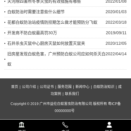
天河除四害所冬季灭虫的有效措施有哪些
2022/01/08
白蚁防治时需要注意些什么细节
2020/01/03
花都白蚁防治站疫情防控期怎么做才能预防分飞蚁
2022/03/18
开发商不防白蚁最高罚30万
2019/09/11
石井杀虫灭鼠中心厨房灭鼠如何放置灭鼠夹
2020/12/05
旧房屋发现白蚁危害，广州预防白蚁公司应如何杀灭白
2022/04/14
蚁
首页
|
公司介绍
|
公司证书
|
服务范围
|
新闻中心
|
白蚁防治知识
|
成
功案例
|
联系我们
Copyright © 2019 广州市益伦白蚁害虫防治有限公司 版权所有 粤ICP备
00000000号