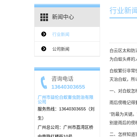
行业新
新闻中心
行业新闻
{$ClassName_en}
公司新闻
白云区太和防
为白蚁头疼的
白蚁繁衍非常
咨询电话
灭治白蚁，所
13640303655
一、对白蚁怎
广州市益伦白蚁害虫防治有限
公司
雨后傍晚记得
服务热线：13640303655（刘
“防最为关键
生）
别是雨后的傍
广州总公司：广州市荔湾区桥
二、怎样知道
中南路红楼街10号