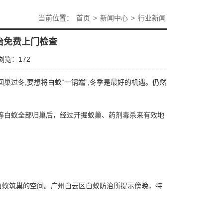
当前位置：
首页
>
新闻中心
>
行业新闻
治免费上门检查
浏览：
172
巢过冬,要想将白蚁“一锅端”,冬季是最好的机遇。仍然
等白蚁全部归巢后，经过开掘蚁巢、药剂毒杀来有效地
白蚁筑巢的空间。
广州白云区白蚁防治所
提示傍晚，特
。