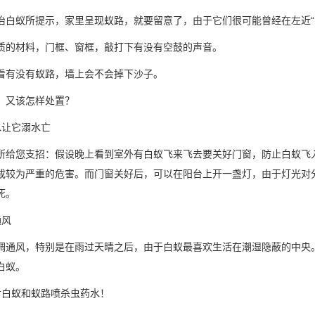
治白蚁所提示，家里呈现蚁路，就要留意了，由于它们很可能曾经在左近
质的材料，门框、窗框，敲打下有没有空鼓的声音。
看有没有蚁路，墙上会不会掉下沙子。
，又该怎样处置？
水让它溺水亡
所给您支招：假设晚上看到室外有白蚁飞来飞去要关好门窗，防止白蚁飞
成较为严重的危害。而门窗关好后，可以在阳台上开一盏灯，由于灯光对
而死。
通风
调通风，特别是在雨过天晴之后，由于白蚁最喜欢生活在潮湿隐蔽的中央
白蚁。
对白蚁和蚁路喷杀虫药水！