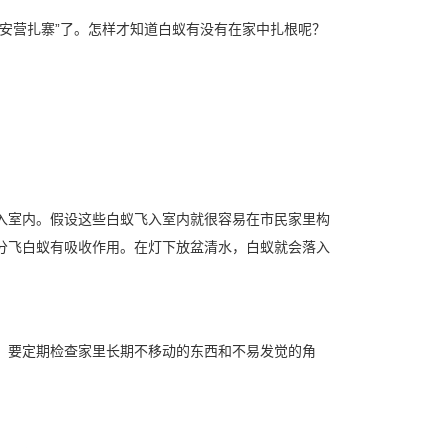
“安营扎寨”了。怎样才知道白蚁有没有在家中扎根呢？
入室内。假设这些白蚁飞入室内就很容易在市民家里构
分飞白蚁有吸收作用。在灯下放盆清水，白蚁就会落入
。要定期检查家里长期不移动的东西和不易发觉的角