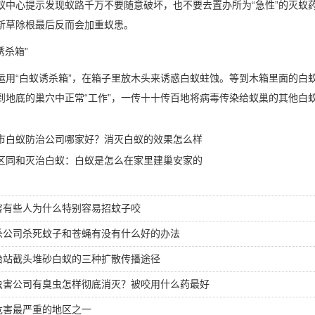
蚁中心
提示发现蚁路千万不要随意破坏，也不要去置办所为“急性”的灭蚁
斩草除根最后反而会加重蚁患。
诱杀箱”
运用“白蚁诱杀箱”，在箱子里放木头来诱惑白蚁蛀蚀。等到木箱里面的白
到地底的巢穴中正常“工作”，一传十十传百地将病毒传染给蚁巢的其他白
市白蚁防治公司哪家好？消灭白蚁的效果怎么样
区同和灭治白蚁：白蚁是怎么在家里建巢安家的
害有些人为什么特别容易招蚊子咬
杀公司杀死蚊子和苍蝇有没有什么好的办法
治站截头堆砂白蚁的三种扩散传播途径
虫害公司有臭虫怎样彻底消灭？被咬用什么药最好
危害最严重的地区之一