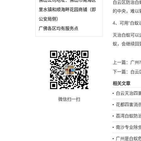
佛山公司地址：佛山市南海区
白云区防治白
里水镇和顺海畔花园商铺（即
的中央，难以
公安局侧）
4、可用“白蚁
广佛各区均有服务点
灭治白蚁可以
蚁，会继续回
上一篇：
广州
下一篇：
白云
相关文章
白云灭治四
微信扫一扫
花都四害消
荔湾白蚁防
南沙专业除
广州是白蚁