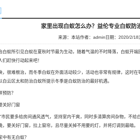
闻
家里出现白蚁怎么办？益伦专业白蚁防
来源：本站
作者：admin
日期：2020/2/18
治白蚁所
引见白蚁在夏秋时节最为生动，随着气温的不时降落，白蚁开端回
人们赶快行动起来吧！
快，很难根治，而冬季白蚁在外面活动较少，活动也非常有规律，这时在
以白云区太和防治白蚁所提示冬季是白蚁防治的最好机遇。
样预防？
要关好门窗
。”市民要多给房间通风透气，坚持室内干爽，同时多清算房间杂物，不给
晚，要关好门窗，拉上窗帘，且尽量关掉不用要的灯，并将灯调到最暗
家中有无白蚁？