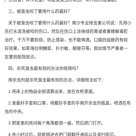
三、被臭虫咬了要用什么药最好？
关于被臭虫咬了要用什么药最好？南沙专业除虫害公司说：先用
小
苏打水清洗
被咬的伤口，然后在伤口上涂抹绿药膏或者重楼解毒酊
治疗。千万不要抓挠，防止感染，也不能喝酒。口服抗组胺药有较
好效果，如苯海拉明糖浆、扑尔敏、酮替芬等。假如情节严重者一
定要到医院就诊。
四、杀死臭虫最有效的办法你晓得吗？
用杀虫剂是杀死臭虫最有效的办法，详细用法如下：
1.将床上的物品全部清算出来，放在衣柜里面。
2.准备好手套和口罩，用戴好手套的手揭开杀虫剂瓶盖，喷洒在有
虫的中央。
3.把家里的房间每个角落都洒一遍，然后把门打开。
4.丧小时过后，就能够进去把门窗翻开通风以及清扫即可。