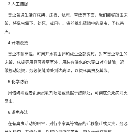
3.人工捕捉
臭虫普通生活在床架、床板、炕席、草垫等下面，我们能够敲击床
架，将臭虫震下、处死，或用针、铁丝挑出缝隙中的臭虫，予以杀
灭。
4.开端浇烫
臭虫不耐高温，可用开水将虫卵和成虫全部烫死，对有臭虫孳生的
床架、床板等用具可搬至室外，用装有沸水的水壶口对准缝隙，迟
缓挪动浇烫，务必使缝隙处到达高温，以
烫死臭虫
及其卵。
5.化学防治
用倍硫磷或者凯素灵乳剂喷洒或涂擦于缝隙处，可彻底杀死病消灭
臭虫。
6.避免办法
在有臭虫活动的居室，对行李家具等物品的迁移搬迁或买卖，务必
严厉检查，并作处置，以避免臭虫的带出、带入而形成播散。