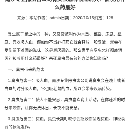
么药最好
来源：本站
作者：admin
日期：2020/10/15
浏览：
128
臭虫属于昆虫中的一种，又常常被叫作为木蚤、目虱、床虱、壁
虱，喜欢吸人血，假如你不当心打死它就会
释放一股臭液
，就会在
受伤留下难闻的滋味，这是最厌恶的。那么家里有臭虫怎样彻底消
灭？被咬用什么药最好？杀死臭虫最有效的办法你知道吗？
一、臭虫带来的危害
1.臭虫危害一：吸人血，
南沙专业除虫害公司
说臭虫会在晚上或者
白昼的时分吸人血，它也吸老鼠的血，所以会带来疾病传染。
2.臭虫危害二：使人不能安息，臭虫喜欢晚上活动，在你睡着的时
分来咬你，让你无法休息，长夜不能安息。
3.臭虫危害三：贫血，臭虫长期叮咬你会招致你呈现贫血、神经衰
弱的状况发作。