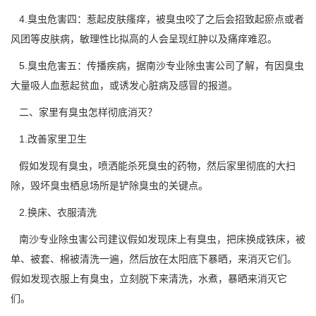
4.臭虫危害四：惹起皮肤瘙痒，被臭虫咬了之后会招致起瘀点或者
风团等皮肤病，敏理性比拟高的人会呈现红肿以及痛痒难忍。
5.臭虫危害五：传播疾病，据南沙专业除虫害公司了解，有因臭虫
大量吸人血惹起贫血，或诱发心脏病及感冒的报道。
二、家里有臭虫怎样彻底消灭？
1.改善家里卫生
假如发现有臭虫，喷洒能杀死臭虫的药物，然后家里彻底的大扫
除，毁坏臭虫栖息场所是铲除臭虫的关键点。
2.换床、衣服清洗
南沙专业除虫害公司建议假如发现床上有臭虫，把床换成铁床，被
单、被套、棉被清洗一遍，然后放在
太阳底下暴晒
，来消灭它们。
假如发现衣服上有臭虫，立刻脱下来清洗，水煮，暴晒来消灭它
们。