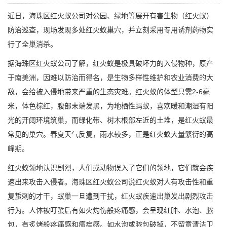
近日，
海珠区红火蚁公司
对公园、绿地等展开有害生物（红火蚁）
防治巡查，现场发现多处红火蚁巢穴，并立刻采用专用诱剂药物实
行了全巢消杀。
据海珠区红火蚁公司了解，红火蚁是极具破坏力的入侵物种，原产
于南美洲，因难以防治而得名，是生物多样性维护和农业消费的大
敌，会给被入侵地带来严重的生态灾难。红火蚁的体型只需2-6毫
米，体色棕红，腹部末端发黑，为地栖性蚂蚁，喜欢暖和潮湿有阳
光的开阔环境筑巢，而绿化带、树木根部左近的土堆，是红火蚁最
常见的巢穴。春夏天气反复，雨水较多，正是红火蚁大量繁衍的高
峰期。
红火蚁领地认识剧烈，人们或动物误入了它们的领地，它们就会疾
速出来攻击入侵者。海珠区红火蚁公司说
红火蚁
对人有攻击性和重
复蜇刺的才干，蚁巢一旦遭到干扰，红火蚁疾速出巢发出剧烈攻击
行为。人体被叮蜇后有如火灼伤般疼痛感，会呈现红肿、水泡、脓
包，有炙烤般疼痛感和瘙痒感。如水泡或脓包破掉，不留意清洁卫