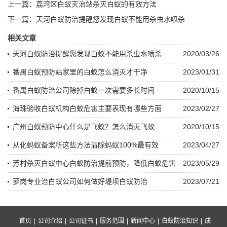
上一篇：
荔湾区白蚁灭治站杀灭白蚁的有效方法
下一篇：
天河白蚁防治提醒您发现白蚁不能用杀虫水喷杀
相关文章
天河白蚁防治提醒您发现白蚁不能用杀虫水喷杀
2020/03/26
番禺白蚁预防站家里的白蚁怎么消灭才干净
2023/01/31
番禺白蚁防治公司除掉白蚁一次需要多长时间
2020/10/15
海珠验收白蚁机构白蚁危害主要表现有哪些方面
2023/02/27
广州白蚁预防中心什么是飞蚁？怎么消灭飞蚁
2020/10/15
从化蚂蚁备案所这些方法清除蚂蚁100%最有效
2023/04/27
芳村杀灭白蚁中心白蚁防治提前预防，降低白蚁危害
2023/05/29
萝岗专业治白蚁公司如何做好堤坝白蚁防治
2023/07/21
首页
|
公司介绍
|
公司证书
|
服务范围
|
新闻中心
|
白蚁防治知识
|
成