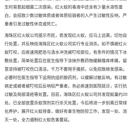
生时易惹起细菌二次感染。红火蚁的毒液中还含有少量水溶性蛋
白，会招致少数过敏体质或者体质较弱者的人产生过敏性反响，严
重者引发过敏性休克或死亡。
海珠区红火蚁公司提示市民，若发现红火蚁，应马上远离，切勿自
行处置，并反映给海珠区红火蚁公司实行专业消杀。如不慎被红火
蚁叮咬，应疾速用肥皂与清水冲洗被叮咬部位，有条件的情况下冰
敷处置，简单处置后在医生指导下涂抹外敷药物缓解瘙痒疼痛，留
意坚持被叮咬伤口清洁，千万不要用手搔抓，以免招致继发感染。
必要时在医生指导下运用抗组织胺药剂，以缓解过敏反响。有过敏
病史或被者被叮咬后反响较严重者，务必疾速到医院就诊，实行抗
过敏及局部清疮等处置。目前，海珠区红火蚁公司共发现蚁巢约20
处，已全部放置杀蚁饵剂实行杀灭处置，今后将进一步别离日常绿
化养护，展开红火蚁排查，做好有害生物防控工作，发现一处、消
灭一处，全力遏制
红火蚁危害
蔓延。