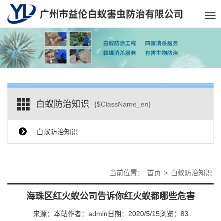
Tog
nav
白蚁防治知识
{$ClassName_en}
白蚁防治知识
当前位置：
首页
>
白蚁防治知识
海珠区红火蚁公司告诉你红火蚁都哪些危害
来源：本站
作者：admin
日期：2020/5/15
浏览：
83