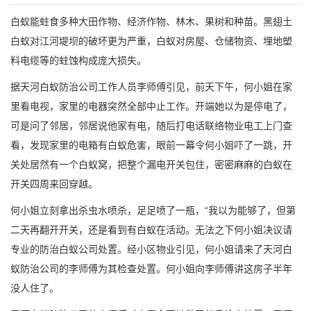
白蚁能蛀食多种大田作物、经济作物、林木、果树和种苗。黑翅土
白蚁对江河堤坝的破坏更为严重，白蚁对房屋、仓储物资、埋地塑
料电缆等的蛀蚀构成庞大损失。
据
天河白蚁防治公司
工作人员李师傅引见，前天下午，何小姐在家
里看电视，家里的电器突然全部中止工作。开端她以为是停电了，
可是问了邻居，邻居说他家有电，随后打电话联络物业电工上门查
看，发现家里的电箱有
白蚁危害
，眼前一幕令何小姐吓了一跳，开
关处居然有一个白蚁窝，把整个漏电开关包住，密密麻麻的白蚁在
开关四周来回穿越。
何小姐立刻拿出杀虫水喷杀，足足喷了一瓶，“我以为能够了，但第
二天再翻开开关，还是看到有白蚁在活动。无法之下何小姐决议请
专业的防治白蚁公司处置。经小区物业引见，何小姐请来了天河白
蚁防治公司的李师傅为其检查处置。何小姐向李师傅讲这房子半年
没人住了。