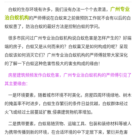
广州专业
白蚁的生存环境有许多，我们没有办法一个个去肃清，
治白蚁机构
的严师傅说在白蚁来之前做预防工作就不会有以后的白
蚁蚁患了，防治白蚁的最好方法是控制白蚁的学问。
很多市民问过广州专业治白蚁机构说白蚁危害是怎样产生的？好端
端的房子，白蚁又是从何而来的？白蚁巢又是如何构成的呢？呈现
白蚁该如何消灭它们？广州专业治白蚁机构的严师傅就带大家深化
的了解一下白蚁这种
危害性
极大的害虫构成的缘由！
房屋建筑频频发作白蚁危害，广州专业治白蚁机构的严师傅引见了
其主要缘由：
一是环境要素，随着城市环境不时美化，房屋四周环境绿地、树木
的掩盖率不时进步，白蚁生存繁衍的条件日益优越，白蚁群体经过
火飞或经过土层蔓延扩散,侵袭建筑物机率增加。
二是携带要素，白蚁易随货物、运输工具、包装和装修材料等被人
为
携带传播
到新的环境，在合适环境的中下定居下来，繁衍并危害