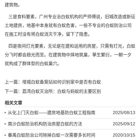
建筑物。
三是食料要素，广州专业治白蚁机构的严师傅说，旧城改造或新征
土地建房，地基中本身就有白蚁危害，一些不专业的白蚁防治公司
在施工时没有将白蚁消灭干净，留下了隐患。
四是夜间灯光要素，无论是在建和运用的房屋，只需有灯光，白蚁
分飞时都会趋光而至。在建筑物中择地筑巢，
孳生繁衍
，一朝一夕
就构成了群体型的白蚁巢穴。
上一篇：
增城白蚁备案站如何识别家中是否有白蚁
下一篇：
荔湾白蚁灭治所：白蚁与蚂蚁的主要区别
相关文章
从化上门灭白蚁——建房地基防白蚁工程指南
2025/08/13
南沙白蚁防治机构防治房屋白蚁的方法
2025/09/12
番禺白蚁防治公司除掉白蚁一次需要多长时间
2020/10/15