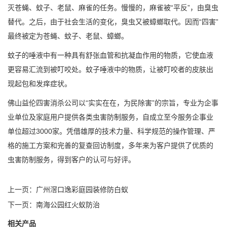
灭苍蝇、蚊子、老鼠、麻雀的任务。慢慢的，麻雀被“平反”，由臭虫
替代。之后，由于社会生活的变化，臭虫又被蟑螂取代。因而“四害”
最终被定为苍蝇、蚊子、老鼠、蟑螂。
蚊子的唾液中有一种具有舒张血管和抗凝血作用的物质，它使血液
更容易汇流到被叮咬处。蚊子唾液中的物质，让被叮咬者的皮肤出
现起包和发痒症状。
佛山益伦四害消杀公司
以“实实在在，为民除害”的宗旨，专业为企事
业单位及家庭用户提供各类虫害防制服务，自成立至今服务企事业
单位超过3000家。凭借雄厚的技术力量、科学规范的操作管理、严
格的施工方案和完善的复查回访制度，多年来为客户提供了优质的
虫害防制服务，得到客户的认可与好评。
上一页：
广州滘口逸彩庭园装修防白蚁
下一页：
南海公园红火蚁防治
相关产品