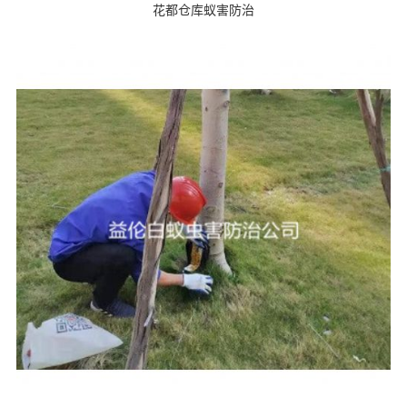
花都仓库蚁害防治