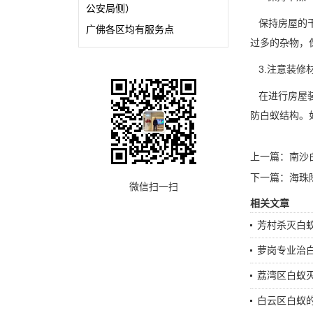
公安局侧）
保持房屋的干
广佛各区均有服务点
过多的杂物，
3.注意装修
在进行房屋装
防白蚁结构。
上一篇：
南沙
下一篇：
海珠
微信扫一扫
相关文章
芳村杀灭白
萝岗专业治
荔湾区白蚁
白云区白蚁