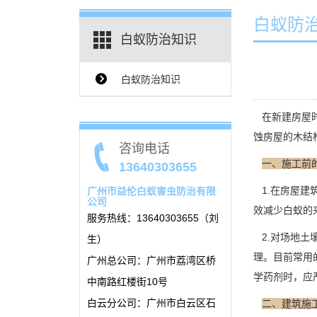
白蚁防
白蚁防治知识
白蚁防治知识
{$ClassName_en}
在新建房屋时
蚀房屋的木结
咨询电话
一、施工前
13640303655
1.在房屋建
广州市益伦白蚁害虫防治有限
公司
效减少白蚁的
服务热线：13640303655（刘
2.对场地土
生）
理。目前常用
广州总公司：广州市荔湾区桥
学药剂时，应
中南路红楼街10号
白云分公司：广州市白云区石
二、建筑施