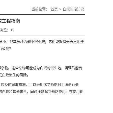
当前位置：
首页
>
白蚁防治知识
蚁工程指南
浏览：
12
虽小，但其破坏力却不容小觑，它们能够悄无声息地侵
白蚁呢？
等杂物。这些杂物可能成为白蚁的滋生地，清理后能有
低白蚁滋生的风险。
，应及时采取措施，可以采用
化学药剂
对土壤进行处
的白蚁和其他害虫，同时还能起到预防作用。在使用化