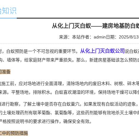
治知识
从化上门灭白蚁——建房地基防白
来源：本站
作者：admin
日期：2025/8/13
从化上门灭白蚁公司
，白蚁预防是一个不可忽视的重要环节。
说白蚁
构、墙体等，给家庭财产带来严重损失。那么，新建房屋基础该怎么预防
的准备
筑施工前，应对场地进行全面清理，清除场地内的废旧木料、树根、碎木
来源。平整场地，排除积水。白蚁喜欢潮湿的环境，保持场地干燥可以降
壤进行勘察，了解土壤中是否存在白蚁巢穴。如果发现有白蚁活动的迹象
的土壤处理药剂有联苯菊酯、氯菊酯等，这些药剂能够有效地杀灭土壤中
严格按照说明书的要求进行操作，确保安全有效。
工中的预防措施