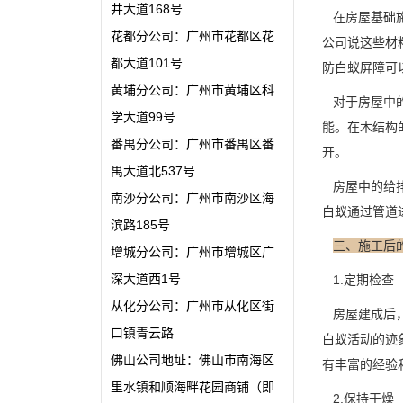
井大道168号
在房屋基础施
花都分公司：广州市花都区花
公司说这些材
都大道101号
防白蚁屏障可
黄埔分公司：广州市黄埔区科
对于房屋中的
学大道99号
能。在木结构
番禺分公司：广州市番禺区番
开。
禺大道北537号
房屋中的给排
南沙分公司：广州市南沙区海
白蚁通过管道
滨路185号
三、施工后
增城分公司：广州市增城区广
深大道西1号
1.定期检查
从化分公司：广州市从化区街
房屋建成后，
口镇青云路
白蚁活动的迹
佛山公司地址：佛山市南海区
有丰富的经验
里水镇和顺海畔花园商铺（即
2.保持干燥